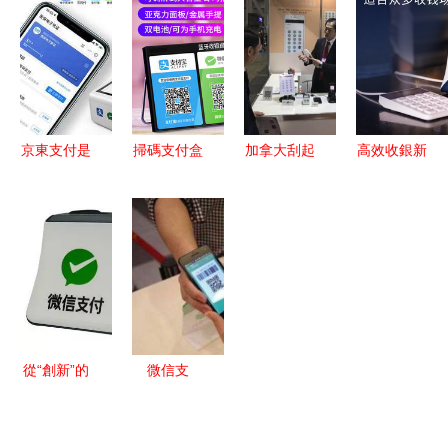
盒子 全面
收銀的綠色
年藥店專用
密碼無法阻
支持社保
專屬快捷通
設備新標桿
擋掃碼槍的
卡、健康碼
道
掃描？用戶
與支付碼讀
的安全困惑
取的高效設
與技術解讀
京東支付是
掃碼支付盒
加拿大刮起
高效收銀新
備
什么？詳解
子 現代收
移動支
工具 工行
掃碼支付盒
銀臺的智能
付“中國風”
官方收款小
子的功能與
升級之選
小白盒掃碼
白盒獨立通
使用場景
支付悄然走
訊鍵盤掃描
俏
支付盒子評
測
從“創新”的
微信支
角度看支付
付“你掃
掃碼支付盒
我”還是“我