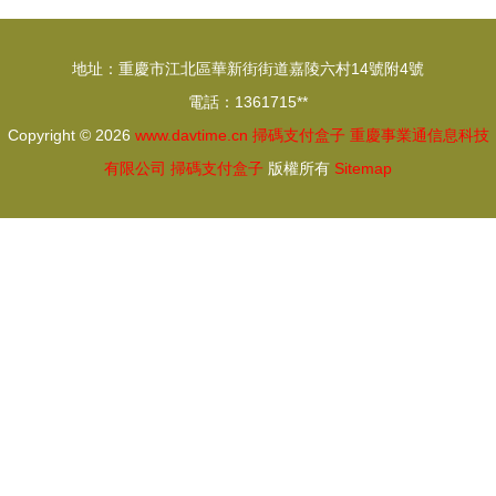
子如何重塑
掃你”？弄
消費生態
清楚真的很
地址：重慶市江北區華新街街道嘉陵六村14號附4號
重要！——
電話：1361715**
掃碼支付盒
Copyright © 2026
www.davtime.cn
掃碼支付盒子
重慶事業通信息科技
子解惑指南
有限公司
掃碼支付盒子
版權所有
Sitemap