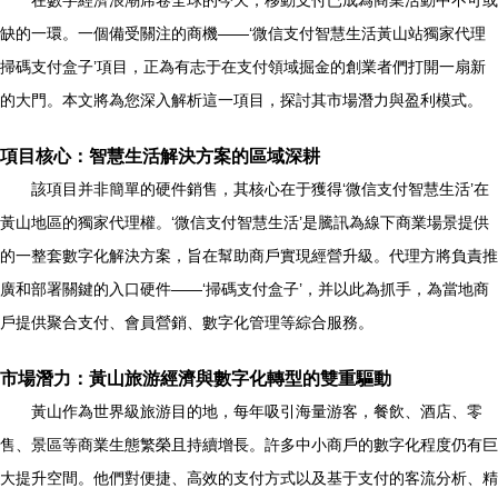
在數字經濟浪潮席卷全球的今天，移動支付已成為商業活動中不可或
缺的一環。一個備受關注的商機——‘微信支付智慧生活黃山站獨家代理
掃碼支付盒子’項目，正為有志于在支付領域掘金的創業者們打開一扇新
的大門。本文將為您深入解析這一項目，探討其市場潛力與盈利模式。
項目核心：智慧生活解決方案的區域深耕
該項目并非簡單的硬件銷售，其核心在于獲得‘微信支付智慧生活’在
黃山地區的獨家代理權。‘微信支付智慧生活’是騰訊為線下商業場景提供
的一整套數字化解決方案，旨在幫助商戶實現經營升級。代理方將負責推
廣和部署關鍵的入口硬件——‘掃碼支付盒子’，并以此為抓手，為當地商
戶提供聚合支付、會員營銷、數字化管理等綜合服務。
市場潛力：黃山旅游經濟與數字化轉型的雙重驅動
黃山作為世界級旅游目的地，每年吸引海量游客，餐飲、酒店、零
售、景區等商業生態繁榮且持續增長。許多中小商戶的數字化程度仍有巨
大提升空間。他們對便捷、高效的支付方式以及基于支付的客流分析、精