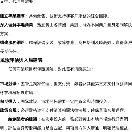
支撐。代理商需要：
建立專業團隊
：具備銷售、技術支持和客戶服務的綜合團隊。
深入理解本地商業
：熟悉黃山各商圈、業態，能為不同商戶量身定制解決
方案。
構建服務網絡
：確保設備安裝、故障響應、商戶培訓及時高效，贏得商戶
長期信任。
風險評估與入局建議
任何商業項目都伴隨風險，對此需有清醒認知：
市場競爭
：盡管是獨家代理，但支付寶、銀聯及其他第三方支付服務商同
樣在積極拓展市場。
前期投入
：團隊建設、市場開拓需要一定的資金和時間投入。
政策合規
：必須嚴格遵守支付清算相關法律法規，確保業務合規運營。
給創業者的建議
：在決定投入前，務必對黃山本地市場進行詳盡調
研，評估自身資源與能力是否匹配。與項目方深入溝通，明確代理權益、