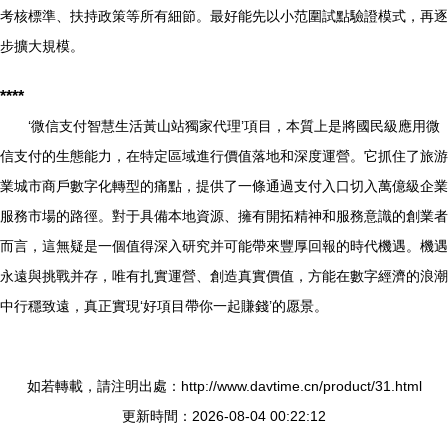
考核標準、扶持政策等所有細節。最好能先以小范圍試點驗證模式，再逐
步擴大規模。
****
‘微信支付智慧生活黃山站獨家代理’項目，本質上是將國民級應用微
信支付的生態能力，在特定區域進行價值落地和深度運營。它抓住了旅游
業城市商戶數字化轉型的痛點，提供了一條通過支付入口切入萬億級企業
服務市場的路徑。對于具備本地資源、擁有開拓精神和服務意識的創業者
而言，這無疑是一個值得深入研究并可能帶來豐厚回報的時代機遇。機遇
永遠與挑戰并存，唯有扎實運營、創造真實價值，方能在數字經濟的浪潮
中行穩致遠，真正實現‘好項目帶你一起賺錢’的愿景。
如若轉載，請注明出處：http://www.davtime.cn/product/31.html
更新時間：2026-08-04 00:22:12